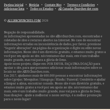
Pagina inicial
•
Notícia
•
Contate-Nos
•
Termos e Condições
•
Adicionar lista
•
Todos os Estados
•
All Canada Churches dot com
©
ALLBRCHURCHES.COM
2026
Negação de responsabilidade.
As informações apresentadas no site allbrchurches.com, encontradas e
coletadas de sites e recursos abertos na Internet. No caso de encontrar
informações erradas ou inconsistência de dados, por favor, pressione
"Sugerir alterações" na página da organização e digite ou edite novas
informações. Nosso site é um diretório gratuito, e estamos muito gratos a
você por seu apoio ao site. nós tentamos dar mais, este é um trabalho
muito grande, mas vai para a glória de Deus.
Apoie nosso projeto, clique em: POR FAVOR, FAÇA UMA DOAÇÃO para
apoiar o site, para que possamos adicionar mais informações sobre os
locais no site AllUSChurches.com.
Em 2017, ajudamos mais de 600.000 pessoas a encontrar informações
sobre Igrejas / Mesquitas / Sinagoga / Hindu / Funeral / Cemitério e ajudar
a limpar a alma, encontrar consolo. Nosso site é um diretório gratuito, e
estamos muito gratos a você por seu apoio ao site. nós tentamos dar
mais, este é um trabalho muito grande, mas vai para a glória de Deus.
Suas doações - ajude a melhorar o nosso serviço, é a melhor promoção
para o nosso lugar!