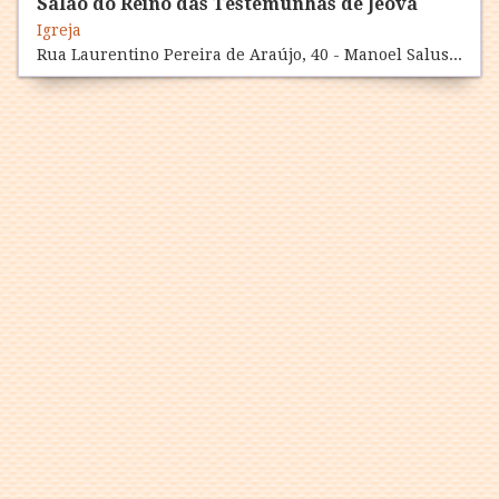
Salão do Reino das Testemunhas de Jeová
Igreja
Rua Laurentino Pereira de Araújo, 40 - Manoel Salustino, Currais Novos, Manoel Salustino, RN 59380-000