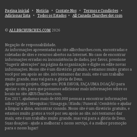
Pagina inicial
•
Notícia
•
Contate-Nos
•
Termos e Condições
•
Adicionar lista
•
Todos os Estados
•
All Canada Churches dot com
©
ALLBRCHURCHES.COM
2026
Negação de responsabilidade.
As informações apresentadas no site allbrchurches.com, encontradas e
coletadas de sites e recursos abertos na Internet. No caso de encontrar
informações erradas ou inconsistência de dados, por favor, pressione
"Sugerir alterações" na página da organização e digite ou edite novas
informações. Nosso site é um diretório gratuito, e estamos muito gratos a
você por seu apoio ao site. nós tentamos dar mais, este é um trabalho
muito grande, mas vai para a glória de Deus.
Apoie nosso projeto, clique em: POR FAVOR, FAÇA UMA DOAÇÃO para
apoiar o site, para que possamos adicionar mais informações sobre os
locais no site AllUSChurches.com.
Em 2017, ajudamos mais de 600.000 pessoas a encontrar informações
sobre Igrejas / Mesquitas / Sinagoga / Hindu / Funeral / Cemitério e ajudar
a limpar a alma, encontrar consolo. Nosso site é um diretório gratuito, e
estamos muito gratos a você por seu apoio ao site. nós tentamos dar
mais, este é um trabalho muito grande, mas vai para a glória de Deus.
Suas doações - ajude a melhorar o nosso serviço, é a melhor promoção
para o nosso lugar!