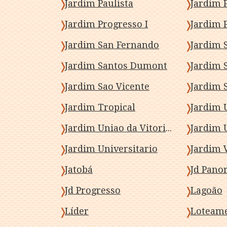
Jardim Paulista
Jardim 
Jardim Progresso I
Jardim P
Jardim San Fernando
Jardim S
Jardim Santos Dumont
Jardim 
Jardim Sao Vicente
Jardim 
Jardim Tropical
Jardim 
Jardim Uniao da Vitoria II
Jardim 
Jardim Universitario
Jardim 
Jatobá
Jd Pano
Jd Progresso
Lagoão
Líder
Loteame