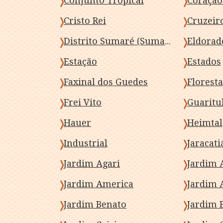
Conjunto Tropical
Coração
Cristo Rei
Cruzeir
Distrito Sumaré (Sumaré)
Eldorad
Estação
Estados
Faxinal dos Guedes
Floresta
Frei Vito
Guaritu
Hauer
Heimtal
Industrial
Jaracati
Jardim Agari
Jardim 
Jardim America
Jardim 
Jardim Benato
Jardim 