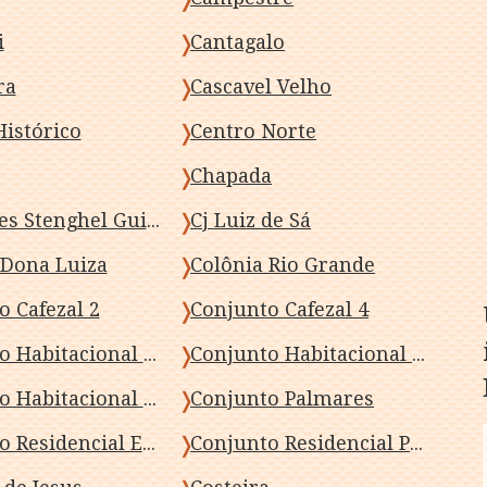
i
Cantagalo
ra
Cascavel Velho
Histórico
Centro Norte
Chapada
Cj Aquiles Stenghel Guimarães
Cj Luiz de Sá
 Dona Luiza
Colônia Rio Grande
o Cafezal 2
Conjunto Cafezal 4
Conjunto Habitacional Maria Cecilia Serrano de Oliveira
Conjunto Habitacional Marialva Dois
Conjunto Habitacional Requiao
Conjunto Palmares
Conjunto Residencial Ernesto Trolezzi
Conjunto Residencial Prefeito Cominese