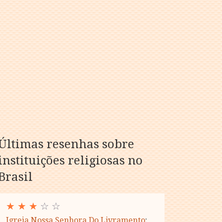
Últimas resenhas sobre
instituições religiosas no
Brasil
★
★
★
☆ ☆
Igreja Nossa Senhora Do Livramento
: