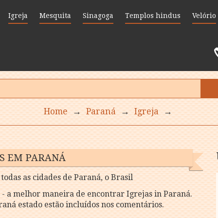
Igreja
Mesquita
Sinagoga
Templos hindus
Velório
Home
→
Paraná
→
Igreja
→
AS EM PARANÁ
todas as cidades de Paraná, o Brasil
m
- a melhor maneira de encontrar Igrejas in Paraná.
araná estado estão incluídos nos comentários.