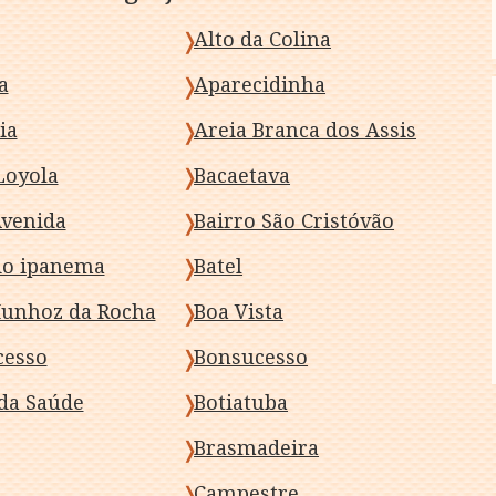
Alto da Colina
a
Aparecidinha
ia
Areia Branca dos Assis
Loyola
Bacaetava
Avenida
Bairro São Cristóvão
io ipanema
Batel
unhoz da Rocha
Boa Vista
cesso
Bonsucesso
da Saúde
Botiatuba
Brasmadeira
Campestre