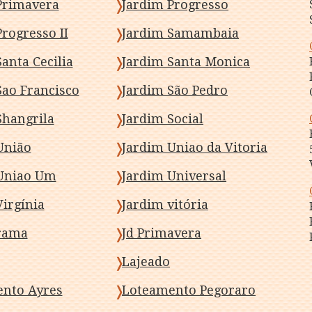
Primavera
Jardim Progresso
rogresso II
Jardim Samambaia
anta Cecilia
Jardim Santa Monica
Sao Francisco
Jardim São Pedro
Shangrila
Jardim Social
União
Jardim Uniao da Vitoria
Uniao Um
Jardim Universal
Virgínia
Jardim vitória
rama
Jd Primavera
Lajeado
nto Ayres
Loteamento Pegoraro