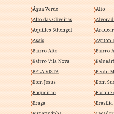
Água Verde
Alto
Alto das Oliveiras
Alvorad
Aquilles Sthengel
Araucar
Assis
Ayrton 
Bairro Alto
Bairro 
Bairro Vila Nova
Balneár
BELA VISTA
Bento M
Bom Jesus
Bom Su
Boqueirão
Bosque 
Braga
Brasília
Butiatuvinha
Caçador