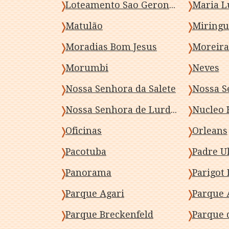
Loteamento Sao Geronimo
Maria L
Matulão
Miringu
Moradias Bom Jesus
Moreira
Morumbi
Neves
Nossa Senhora da Salete
Nossa Senhora de Lurdes
Oficinas
Orleans
Pacotuba
Padre U
Panorama
Parigot
Parque Agari
Parque 
Parque Breckenfeld
Parque 