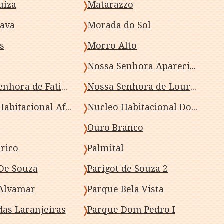
uíza
Matarazzo
ava
Morada do Sol
s
Morro Alto
Nossa Senhora Aparecida
Nossa Senhora de Fatima
Nossa Senhora de Lourdes
Nucleo Habitacional Afonso Alves de Camargo
Nucleo Habitacional Dom Romeu Alberti
Ouro Branco
lrico
Palmital
 De Souza
Parigot de Souza 2
Alvamar
Parque Bela Vista
das Laranjeiras
Parque Dom Pedro I