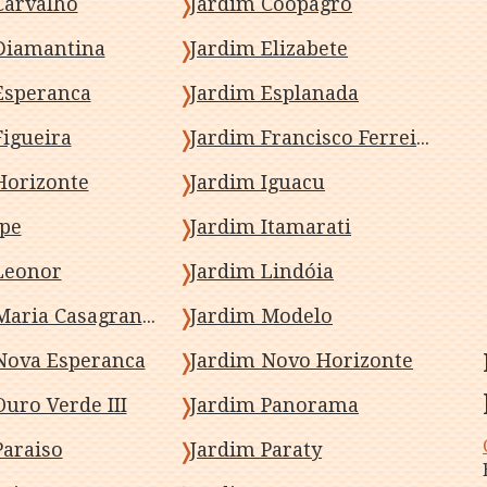
Carvalho
Jardim Coopagro
Diamantina
Jardim Elizabete
Esperanca
Jardim Esplanada
Figueira
Jardim Francisco Ferreira Albuquerque
Horizonte
Jardim Iguacu
Ipe
Jardim Itamarati
Leonor
Jardim Lindóia
Jardim Maria Casagrande Favoreto
Jardim Modelo
Nova Esperanca
Jardim Novo Horizonte
uro Verde III
Jardim Panorama
Paraiso
Jardim Paraty