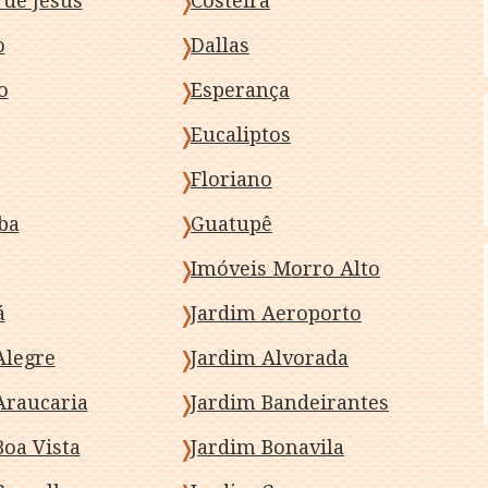
 de Jesus
Costeira
o
Dallas
o
Esperança
Eucaliptos
Floriano
ba
Guatupê
Imóveis Morro Alto
á
Jardim Aeroporto
Alegre
Jardim Alvorada
Araucaria
Jardim Bandeirantes
Boa Vista
Jardim Bonavila