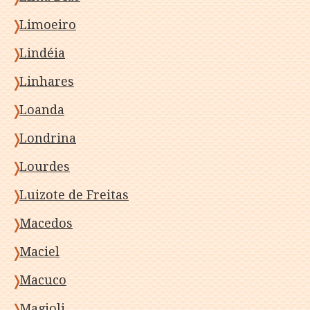
Limoeiro
Lindéia
Linhares
Loanda
Londrina
Lourdes
Luizote de Freitas
Macedos
Maciel
Macuco
Magioli