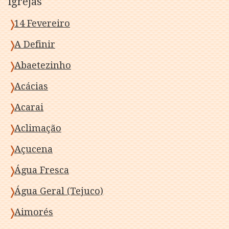
igrejas
14 Fevereiro
A Definir
Abaetezinho
Acácias
Acarai
Aclimação
Açucena
Água Fresca
Água Geral (Tejuco)
Aimorés