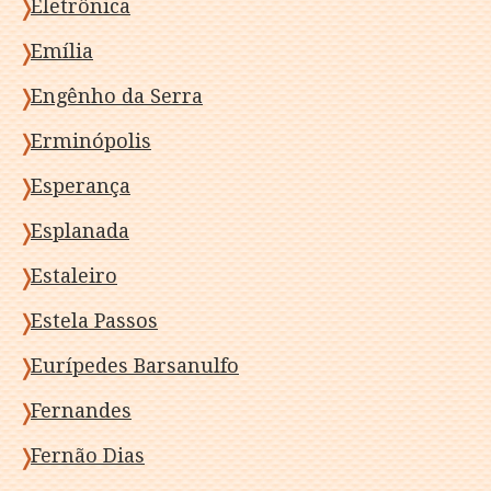
Eletrônica
Emília
Engênho da Serra
Erminópolis
Esperança
Esplanada
Estaleiro
Estela Passos
Eurípedes Barsanulfo
Fernandes
Fernão Dias