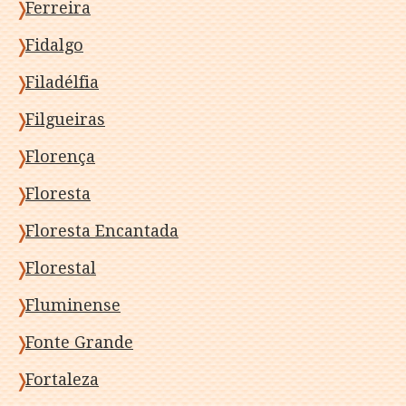
Ferreira
Fidalgo
Filadélfia
Filgueiras
Florença
Floresta
Floresta Encantada
Florestal
Fluminense
Fonte Grande
Fortaleza