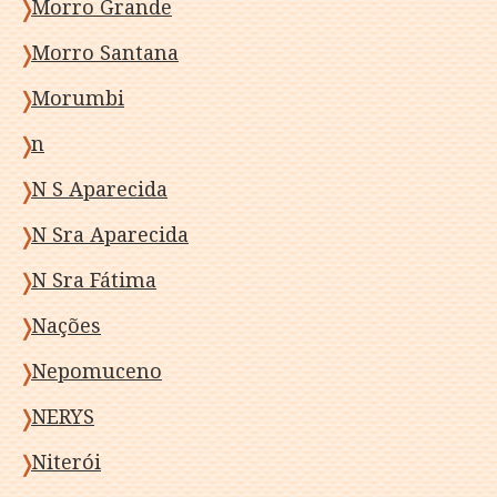
Morro Grande
Morro Santana
Morumbi
n
N S Aparecida
N Sra Aparecida
N Sra Fátima
Nações
Nepomuceno
NERYS
Niterói