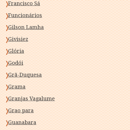
Francisco Sá
Funcionários
Gilson Lamha
Givisiez
Glória
Godói
Grã-Duquesa
Grama
Granjas Vagalume
Grao para
Guanabara