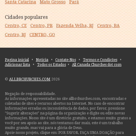
Santa Catarina
Mato Grosso
Pará
Cidades populares
Centro, CE
Centro, PR
Fazenda Velha, RJ
Centro, BA
Centro, RJ
CENTRO, GO
Pagina inicial
•
Notícia
•
Contate-Nos
•
Termos e Condições
•
Adicionar lista
•
Todos os Estados
•
All Canada Churches dot com
©
ALLBRCHURCHES.COM
2026
Negação de responsabilidade.
As informações apresentadas no site allbrchurches.com, encontradas e
coletadas de sites e recursos abertos na Internet. No caso de encontrar
informações erradas ou inconsistência de dados, por favor, pressione
"Sugerir alterações" na página da organização e digite ou edite novas
informações. Nosso site é um diretório gratuito, e estamos muito gratos a
você por seu apoio ao site. nós tentamos dar mais, este é um trabalho
muito grande, mas vai para a glória de Deus.
Apoie nosso projeto, clique em: POR FAVOR, FAÇA UMA DOAÇÃO para