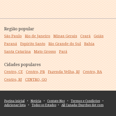
Região popular
São Paulo
Rio de Janeiro
Minas Gerais
Ceará
Goiás
Paraná
Espírito Santo
Rio Grande do Sul
Bahia
Santa Catarina
Mato Grosso
Pará
Cidades populares
Centro, CE
Centro, PR
Fazenda Velha, RJ
Centro, BA
Centro, RJ
CENTRO, GO
Pagina inicial
•
Notícia
•
Contate-Nos
•
Termos e Condições
•
Adicionar lista
•
Todos os Estados
•
All Canada Churches dot com